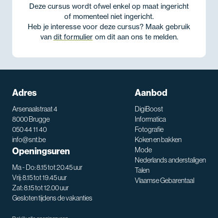
Deze cursus wordt ofwel enkel op maat ingericht
of momenteel niet ingericht.
Heb je interesse voor deze cursus? Maak gebruik
van
dit formulier
om dit aan ons te melden.
Adres
Aanbod
Arsenaalstraat 4
DigiBoost
8000 Brugge
Informatica
050 44 11 40
Fotografie
info@snt.be
Koken en bakken
Openingsuren
Mode
Nederlands anderstaligen
Ma - Do: 8.15 tot 20.45 uur
Talen
Vrij: 8.15 tot 19.45 uur
Vlaamse Gebarentaal
Zat: 8.15 tot 12.00 uur
Gesloten tijdens de vakanties