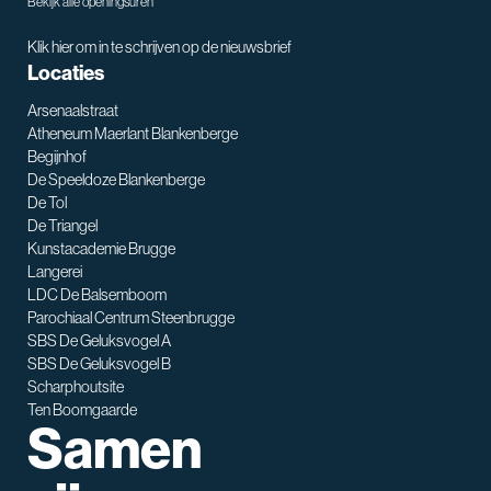
Bekijk alle openingsuren
Klik hier om in te schrijven op de nieuwsbrief
Locaties
Arsenaalstraat
Atheneum Maerlant Blankenberge
Begijnhof
De Speeldoze Blankenberge
De Tol
De Triangel
SNT assistent
Kunstacademie Brugge
Waarmee kan ik je helpen?
Langerei
LDC De Balsemboom
Parochiaal Centrum Steenbrugge
SBS De Geluksvogel A
SBS De Geluksvogel B
Scharphoutsite
Ten Boomgaarde
Samen