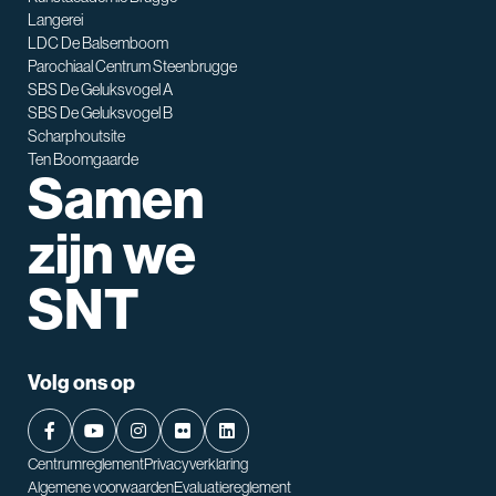
Waarmee kan ik je helpen?
Langerei
LDC De Balsemboom
Parochiaal Centrum Steenbrugge
SBS De Geluksvogel A
SBS De Geluksvogel B
Scharphoutsite
Ten Boomgaarde
Samen
zijn we
SNT
Volg ons op
Centrumreglement
Privacyverklaring
Algemene voorwaarden
Evaluatiereglement