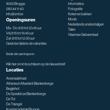
8000 Brugge
Informatica
050 44 11 40
Fotografie
info@snt.be
Koken en bakken
Openingsuren
Mode
Nederlands anderstaligen
Ma - Do: 8.15 tot 20.45 uur
Talen
Vrij: 8.15 tot 19.45 uur
Vlaamse Gebarentaal
Zat: 8.15 tot 12.00 uur
Gesloten tijdens de vakanties
Bekijk alle openingsuren
Klik hier om in te schrijven op de nieuwsbrief
Locaties
Arsenaalstraat
Atheneum Maerlant Blankenberge
Begijnhof
De Speeldoze Blankenberge
De Tol
De Triangel
SNT assistent
Kunstacademie Brugge