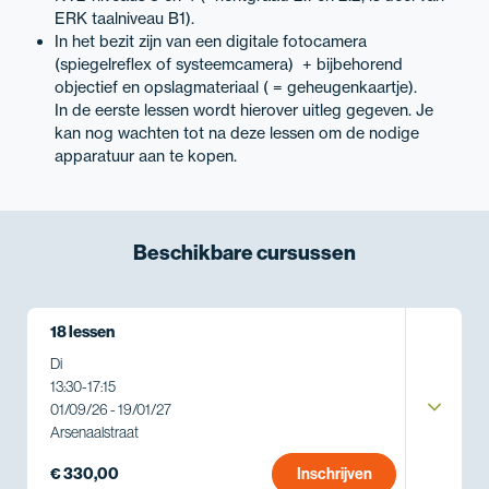
ERK taalniveau B1).
In het bezit zijn van een digitale fotocamera
(spiegelreflex of systeemcamera) + bijbehorend
objectief en opslagmateriaal ( = geheugenkaartje).
In de eerste lessen wordt hierover uitleg gegeven. Je
kan nog wachten tot na deze lessen om de nodige
apparatuur aan te kopen.
Beschikbare
cursussen
18 lessen
Di
13:30
-
17:15
01/09/26 - 19/01/27
Arsenaalstraat
€ 330,00
Inschrijven