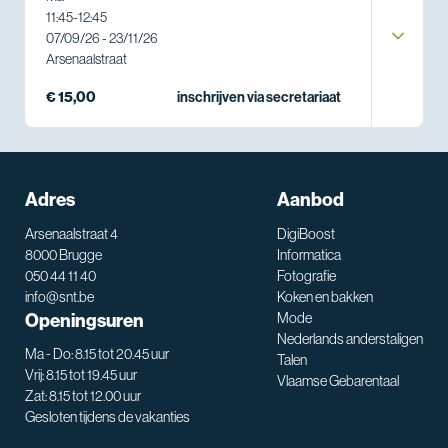
11:45
-
12:45
07/09/26 - 23/11/26
Arsenaalstraat
€ 15,00
inschrijven via secretariaat
Adres
Aanbod
Arsenaalstraat 4
DigiBoost
8000 Brugge
Informatica
050 44 11 40
Fotografie
info@snt.be
Koken en bakken
Openingsuren
Mode
Nederlands anderstaligen
Ma - Do: 8.15 tot 20.45 uur
Talen
Vrij: 8.15 tot 19.45 uur
Vlaamse Gebarentaal
Zat: 8.15 tot 12.00 uur
Gesloten tijdens de vakanties