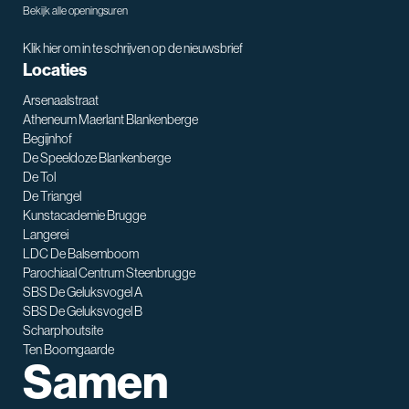
Bekijk alle openingsuren
Klik hier om in te schrijven op de nieuwsbrief
Locaties
Arsenaalstraat
Atheneum Maerlant Blankenberge
Begijnhof
De Speeldoze Blankenberge
De Tol
De Triangel
SNT assistent
Kunstacademie Brugge
Waarmee kan ik je helpen?
Langerei
LDC De Balsemboom
Parochiaal Centrum Steenbrugge
SBS De Geluksvogel A
SBS De Geluksvogel B
Scharphoutsite
Ten Boomgaarde
Samen