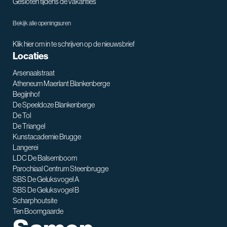
Gesloten tijdens de vakanties
Bekijk alle openingsuren
Klik hier om in te schrijven op de nieuwsbrief
Locaties
Arsenaalstraat
Atheneum Maerlant Blankenberge
Begijnhof
De Speeldoze Blankenberge
De Tol
De Triangel
SNT assistent
Kunstacademie Brugge
Waarmee kan ik je helpen?
Langerei
LDC De Balsemboom
Parochiaal Centrum Steenbrugge
SBS De Geluksvogel A
SBS De Geluksvogel B
Scharphoutsite
Ten Boomgaarde