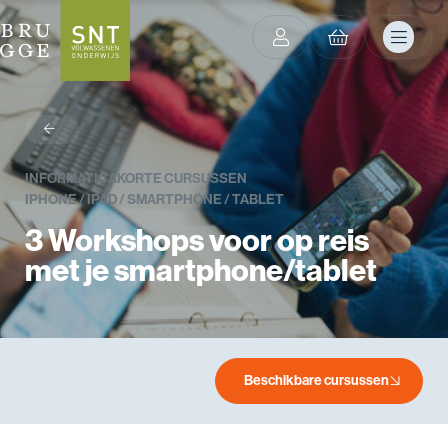
terug
INFORMATICA
KORTE CURSUSSEN
IPHONE / IPAD / SMARTPHONE / TABLET
3 Workshops voor op reis
met je smartphone/tablet
Beschikbare cursussen