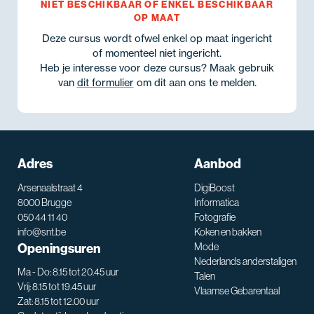
NIET BESCHIKBAAR OF ENKEL BESCHIKBAAR
OP MAAT
Deze cursus wordt ofwel enkel op maat ingericht
of momenteel niet ingericht.
Heb je interesse voor deze cursus? Maak gebruik
van
dit formulier
om dit aan ons te melden.
Adres
Aanbod
Arsenaalstraat 4
DigiBoost
8000 Brugge
Informatica
050 44 11 40
Fotografie
info@snt.be
Koken en bakken
Openingsuren
Mode
Nederlands anderstaligen
Ma - Do: 8.15 tot 20.45 uur
Talen
Vrij: 8.15 tot 19.45 uur
Vlaamse Gebarentaal
Zat: 8.15 tot 12.00 uur