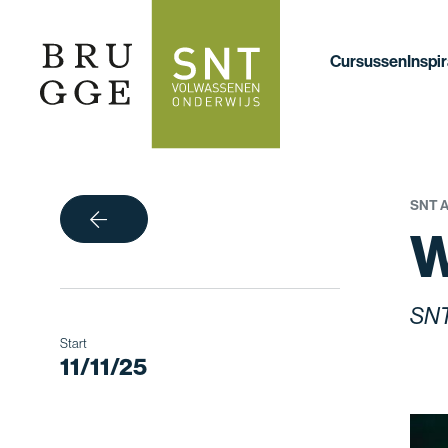
Cursussen
Inspir
SNT 
terug
W
SNT
Start
11/11/25