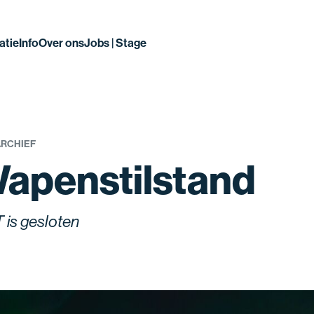
atie
Info
Over ons
Jobs | Stage
ARCHIEF
apenstilstand
 is gesloten