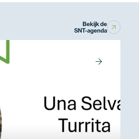
Bekijk de
SNT-agenda
Volgend
event