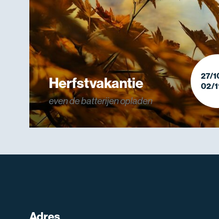
27/1
Herfstvakantie
02/1
even de batterijen opladen
Adres