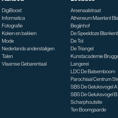
Waarmee kan ik je he
DigiBoost
Arsenaalstraat
Informatica
Atheneum Maerlant Bl
Fotografie
Begijnhof
Koken en bakken
De Speeldoze Blanken
Mode
De Tol
Nederlands anderstaligen
De Triangel
Talen
Kunstacademie Brugg
Vlaamse Gebarentaal
Langerei
LDC De Balsemboom
Parochiaal Centrum S
SBS De Geluksvogel A
SBS De Geluksvogel B
Scharphoutsite
Ten Boomgaarde