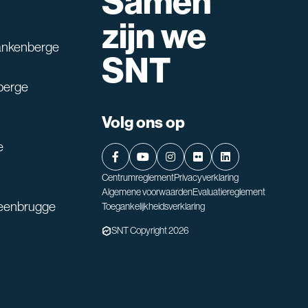
Samen
lpen?
zijn we
ankenberge
SNT
berge
Volg ons op
e
Centrumreglement
Privacyverklaring
Algemene voorwaarden
Evaluatiereglement
teenbrugge
Toegankelijkheidsverklaring
SNT Copyright 2026