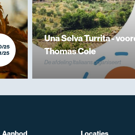
Una Selva Turrita - voo
0/25
Thomas Cole
1/25
De afdeling Italiaans organiseert
Aanbod
Locaties
SNT assistent