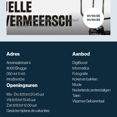
Lezing Jelle Vermeersch
01/10/25
Fotograaf Jelle Vermeersch vertelt, verhaalt
01/10/25
en getuigt — met woord én beeld.
Adres
Aanbod
Arsenaalstraat 4
DigiBoost
8000 Brugge
Informatica
050 44 11 40
Fotografie
info@snt.be
Koken en bakken
Openingsuren
Mode
Nederlands anderstaligen
Ma - Do: 8.15 tot 20.45 uur
Talen
Vrij: 8.15 tot 19.45 uur
Vlaamse Gebarentaal
Zat: 8.15 tot 12.00 uur
Gesloten tijdens de vakanties