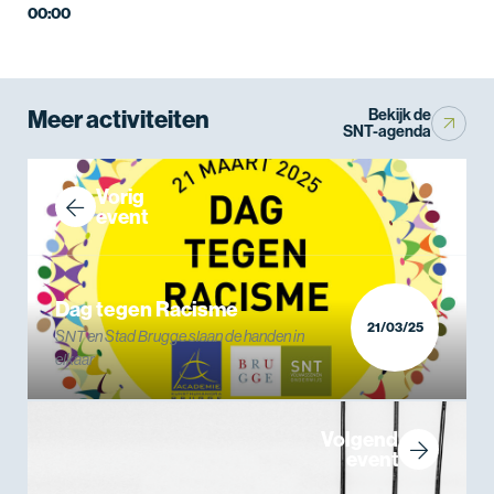
00:00
Meer activiteiten
Bekijk de
SNT-agenda
Vorig
event
Dag tegen Racisme
21/03/25
SNT en Stad Brugge slaan de handen in
elkaar
Volgend
event