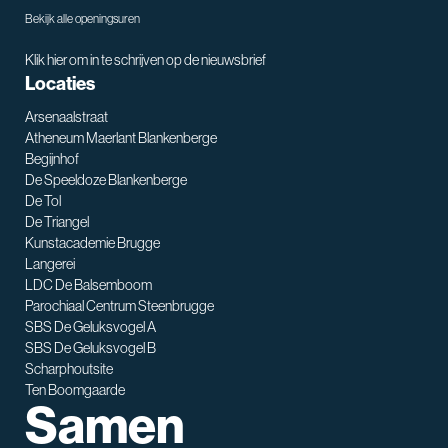
Bekijk alle openingsuren
Klik hier om in te schrijven op de nieuwsbrief
Locaties
Arsenaalstraat
Atheneum Maerlant Blankenberge
Begijnhof
De Speeldoze Blankenberge
De Tol
De Triangel
SNT assistent
Kunstacademie Brugge
Waarmee kan ik je helpen?
Langerei
LDC De Balsemboom
Parochiaal Centrum Steenbrugge
SBS De Geluksvogel A
SBS De Geluksvogel B
Scharphoutsite
Ten Boomgaarde
Samen