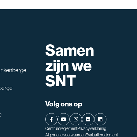
Samen
lpen?
zijn we
ankenberge
SNT
berge
Volg ons op
e
Centrumreglement
Privacyverklaring
Algemene voorwaarden
Evaluatiereglement