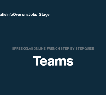
atie
Info
Over ons
Jobs | Stage
SPREEKKLAS ONLINE: FRENCH STEP-BY-STEP GUIDE
Teams