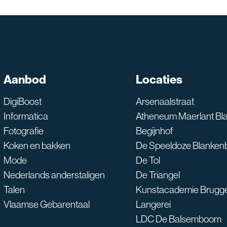
SNT assistent
Aanbod
Locaties
Waarmee kan ik je he
DigiBoost
Arsenaalstraat
Informatica
Atheneum Maerlant Bl
Fotografie
Begijnhof
Koken en bakken
De Speeldoze Blanken
Mode
De Tol
Nederlands anderstaligen
De Triangel
Talen
Kunstacademie Brugg
Vlaamse Gebarentaal
Langerei
LDC De Balsemboom