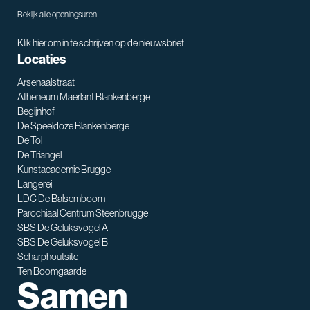
Bekijk alle openingsuren
Klik hier om in te schrijven op de nieuwsbrief
Locaties
Arsenaalstraat
Atheneum Maerlant Blankenberge
Begijnhof
De Speeldoze Blankenberge
De Tol
De Triangel
SNT assistent
Kunstacademie Brugge
Waarmee kan ik je helpen?
Langerei
LDC De Balsemboom
Parochiaal Centrum Steenbrugge
SBS De Geluksvogel A
SBS De Geluksvogel B
Scharphoutsite
Ten Boomgaarde
Samen