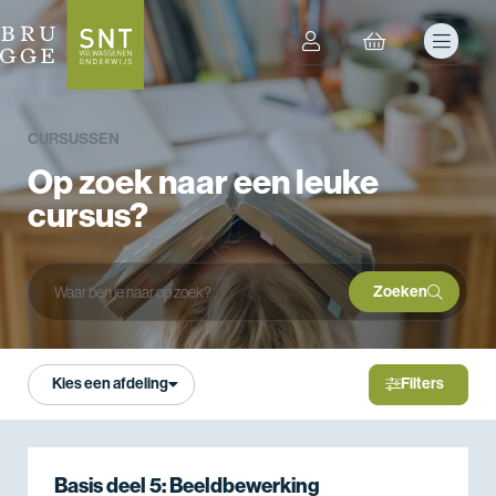
CURSUSSEN
Op zoek naar een leuke
cursus?
Zoeken
Zoeken
Kies een afdeling
Filters
Basis deel 5: Beeldbewerking