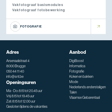
Vakfotograaf basismodules
Vakfotograaf fotobewerking
FOTOGRAFIE
Adres
Aanbod
Arsenaalstraat 4
DigiBoost
8000 Brugge
Informatica
050 44 11 40
Fotografie
info@snt.be
Koken en bakken
Openingsuren
Mode
Nederlands anderstaligen
Ma - Do: 8.15 tot 20.45 uur
Talen
Vrij: 8.15 tot 19.45 uur
Vlaamse Gebarentaal
Zat: 8.15 tot 12.00 uur
Gesloten tijdens de vakanties