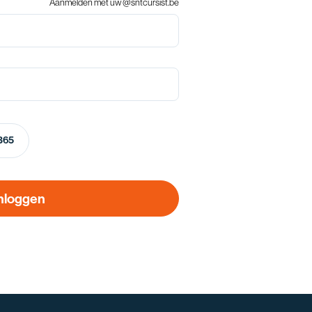
Aanmelden met uw @sntcursist.be
 365
nloggen