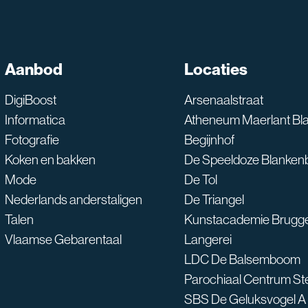
SNT assistent
Aanbod
Locaties
Waarmee kan ik je he
DigiBoost
Arsenaalstraat
Informatica
Atheneum Maerlant Bl
Fotografie
Begijnhof
Koken en bakken
De Speeldoze Blanken
Mode
De Tol
Nederlands anderstaligen
De Triangel
Talen
Kunstacademie Brugg
Vlaamse Gebarentaal
Langerei
LDC De Balsemboom
Parochiaal Centrum S
SBS De Geluksvogel A