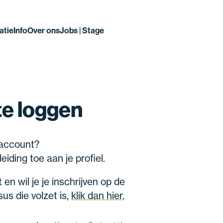
atie
Info
Over ons
Jobs | Stage
te
loggen
-account?
iding toe aan je profiel.
en wil je je inschrijven op de
us die volzet is,
klik dan hier.