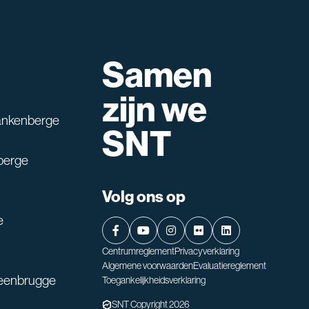
Samen
lpen?
zijn we
ankenberge
SNT
berge
Volg ons op
e
Centrumreglement
Privacyverklaring
Algemene voorwaarden
Evaluatiereglement
teenbrugge
Toegankelijkheidsverklaring
SNT Copyright 2026