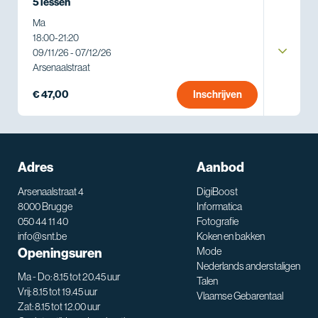
5 lessen
Ma
18:00
-
21:20
09/11/26 - 07/12/26
Arsenaalstraat
€ 47,00
Inschrijven
Adres
Aanbod
Arsenaalstraat 4
DigiBoost
8000 Brugge
Informatica
050 44 11 40
Fotografie
info@snt.be
Koken en bakken
Openingsuren
Mode
Nederlands anderstaligen
Ma - Do: 8.15 tot 20.45 uur
Talen
Vrij: 8.15 tot 19.45 uur
Vlaamse Gebarentaal
Zat: 8.15 tot 12.00 uur