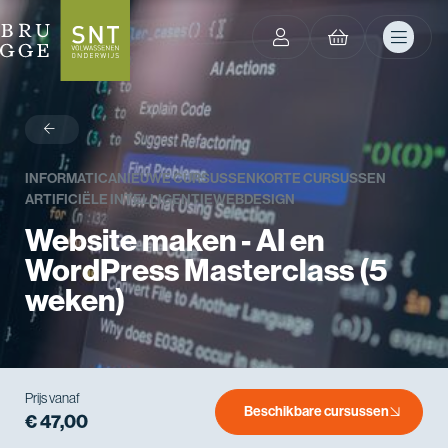
terug
INFORMATICA
NIEUWE CURSUSSEN
KORTE CURSUSSEN
ARTIFICIËLE INTELLIGENTIE
WEBDESIGN
Website maken - AI en
WordPress Masterclass (5
weken)
Prijs vanaf
Beschikbare cursussen
€ 47,00