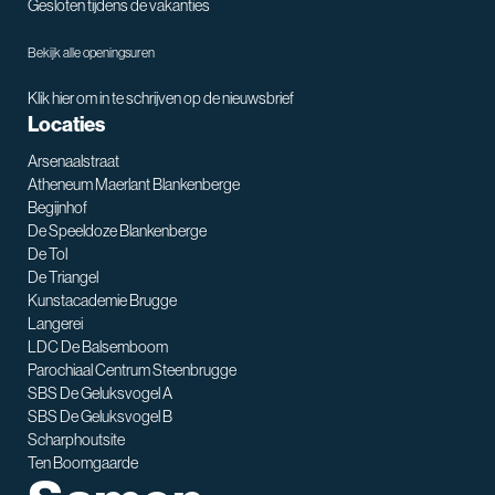
Gesloten tijdens de vakanties
Bekijk alle openingsuren
Klik hier om in te schrijven op de nieuwsbrief
Locaties
Arsenaalstraat
Atheneum Maerlant Blankenberge
Begijnhof
De Speeldoze Blankenberge
De Tol
De Triangel
SNT assistent
Kunstacademie Brugge
Waarmee kan ik je helpen?
Langerei
LDC De Balsemboom
Parochiaal Centrum Steenbrugge
SBS De Geluksvogel A
SBS De Geluksvogel B
Scharphoutsite
Ten Boomgaarde