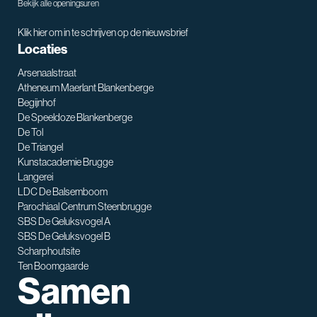
Bekijk alle openingsuren
Klik hier om in te schrijven op de nieuwsbrief
Locaties
Arsenaalstraat
Atheneum Maerlant Blankenberge
Begijnhof
De Speeldoze Blankenberge
De Tol
De Triangel
SNT assistent
Kunstacademie Brugge
Waarmee kan ik je helpen?
Langerei
LDC De Balsemboom
Parochiaal Centrum Steenbrugge
SBS De Geluksvogel A
SBS De Geluksvogel B
Scharphoutsite
Ten Boomgaarde
Samen