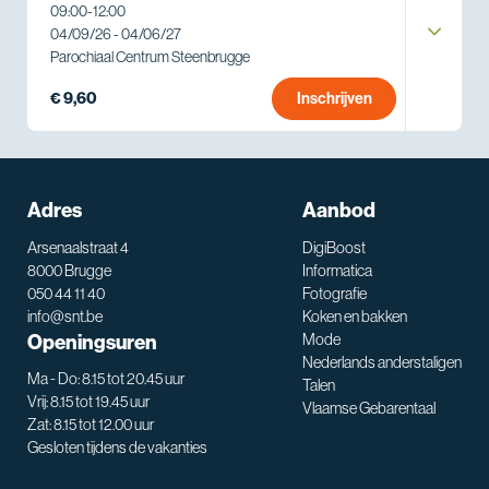
09:00
-
12:00
04/09/26 - 04/06/27
Parochiaal Centrum Steenbrugge
€ 9,60
Inschrijven
Adres
Aanbod
Arsenaalstraat 4
DigiBoost
8000 Brugge
Informatica
050 44 11 40
Fotografie
info@snt.be
Koken en bakken
Openingsuren
Mode
Nederlands anderstaligen
Ma - Do: 8.15 tot 20.45 uur
Talen
Vrij: 8.15 tot 19.45 uur
Vlaamse Gebarentaal
Zat: 8.15 tot 12.00 uur
Gesloten tijdens de vakanties