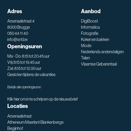
Adres
Aanbod
Arsenaalstraat 4
DigiBoost
8000 Brugge
Informatica
050 44 11 40
Fotografie
info@snt.be
Koken en bakken
Openingsuren
Mode
Nederlands anderstaligen
Ma - Do: 8.15 tot 20.45 uur
Talen
Vrij: 8.15 tot 19.45 uur
Vlaamse Gebarentaal
Zat: 8.15 tot 12.00 uur
Gesloten tijdens de vakanties
Bekijk alle openingsuren
Klik hier om in te schrijven op de nieuwsbrief
Locaties
Arsenaalstraat
Atheneum Maerlant Blankenberge
Begijnhof