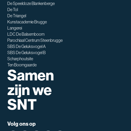
De Speeldoze Blankenberge
De Tol
De Triangel
SNT assistent
Kunstacademie Brugge
Waarmee kan ik je helpen?
Langerei
LDC De Balsemboom
Parochiaal Centrum Steenbrugge
SBS De Geluksvogel A
SBS De Geluksvogel B
Scharphoutsite
Ten Boomgaarde
Samen
zijn we
SNT
Volg ons op