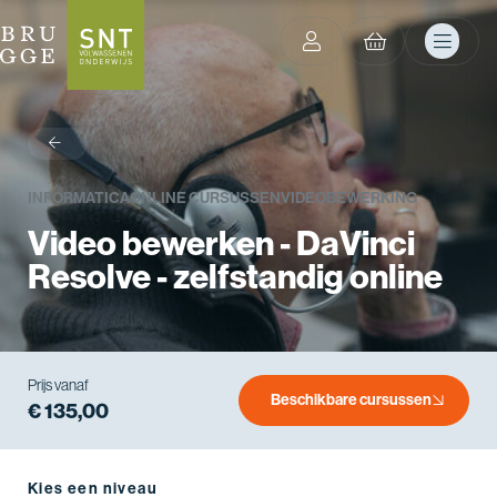
terug
INFORMATICA
ONLINE CURSUSSEN
VIDEOBEWERKING
Video bewerken - DaVinci
Resolve - zelfstandig online
Prijs vanaf
Beschikbare cursussen
€ 135,00
Kies een niveau