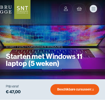
terug
INFORMATICA
NIEUWE CURSUSSEN
KORTE CURSUSSEN
START TO ICT
CURSUSSEN WINDOWS
Starten met Windows 11
laptop (5 weken)
Prijs vanaf
Beschikbare cursussen
€ 47,00