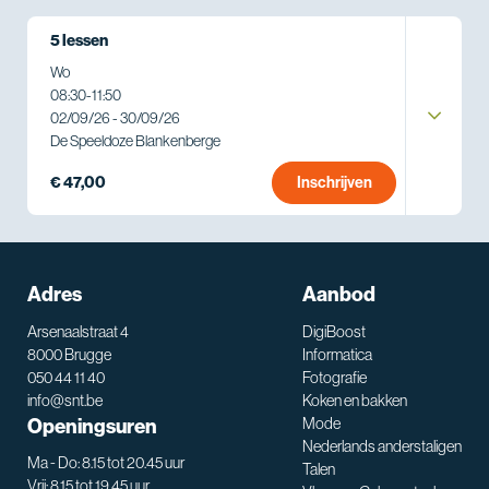
5 lessen
Wo
08:30
-
11:50
02/09/26 - 30/09/26
De Speeldoze Blankenberge
€ 47,00
Inschrijven
Adres
Aanbod
Arsenaalstraat 4
DigiBoost
8000 Brugge
Informatica
050 44 11 40
Fotografie
info@snt.be
Koken en bakken
Openingsuren
Mode
Nederlands anderstaligen
Ma - Do: 8.15 tot 20.45 uur
Talen
Vrij: 8.15 tot 19.45 uur