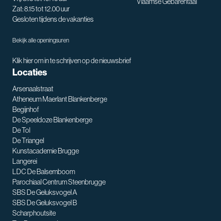
Vlaamse Gebarentaal
Zat: 8.15 tot 12.00 uur
Gesloten tijdens de vakanties
Bekijk alle openingsuren
Klik hier om in te schrijven op de nieuwsbrief
Locaties
Arsenaalstraat
Atheneum Maerlant Blankenberge
Begijnhof
De Speeldoze Blankenberge
De Tol
De Triangel
SNT assistent
Kunstacademie Brugge
Waarmee kan ik je helpen?
Langerei
LDC De Balsemboom
Parochiaal Centrum Steenbrugge
SBS De Geluksvogel A
SBS De Geluksvogel B
Scharphoutsite