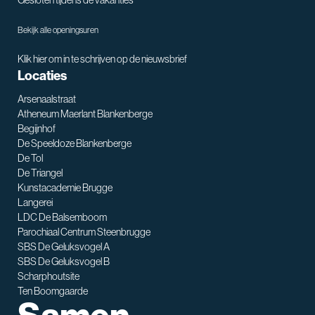
Gesloten tijdens de vakanties
Bekijk alle openingsuren
Klik hier om in te schrijven op de nieuwsbrief
Locaties
Arsenaalstraat
Atheneum Maerlant Blankenberge
Begijnhof
De Speeldoze Blankenberge
De Tol
De Triangel
SNT assistent
Kunstacademie Brugge
Waarmee kan ik je helpen?
Langerei
LDC De Balsemboom
Parochiaal Centrum Steenbrugge
SBS De Geluksvogel A
SBS De Geluksvogel B
Scharphoutsite
Ten Boomgaarde