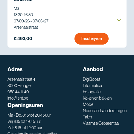
Ma
13:30
-
16:30
07/09/26 - 07/06/27
Arsenaalstraat
€ 493,00
Inschrijven
Adres
Aanbod
Arsenaalstraat 4
DigiBoost
8000 Brugge
Informatica
050 44 11 40
Fotografie
info@snt.be
Koken en bakken
Openingsuren
Mode
Nederlands anderstaligen
Ma - Do: 8.15 tot 20.45 uur
Talen
Vrij: 8.15 tot 19.45 uur
Vlaamse Gebarentaal
Zat: 8.15 tot 12.00 uur