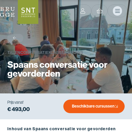
terug
TALEN
CONVERSATIEKLASSEN
SPAANS
Spaans conversatie voor
gevorderden
Prijs vanaf
Beschikbare cursussen
€ 493,00
Inhoud van Spaans conversatie voor gevorderden