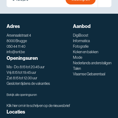
Adres
Aanbod
Arsenaalstraat 4
DigiBoost
8000 Brugge
Informatica
050 44 11 40
Fotografie
info@snt.be
Koken en bakken
Openingsuren
Mode
Nederlands anderstaligen
Ma - Do: 8.15 tot 20.45 uur
Talen
Vrij: 8.15 tot 19.45 uur
Vlaamse Gebarentaal
Zat: 8.15 tot 12.00 uur
Gesloten tijdens de vakanties
Bekijk alle openingsuren
Klik hier om in te schrijven op de nieuwsbrief
Locaties