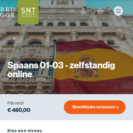
terug
TALEN
ONLINE CURSUSSEN
SPAANS
Spaans 01-03 - zelfstandig
online
Prijs vanaf
Beschikbare cursussen
€ 480,00
Kies een niveau