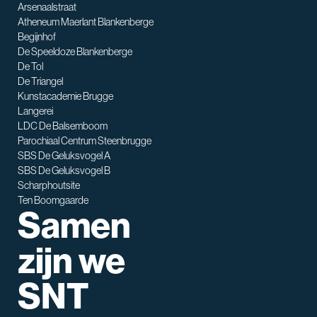
Arsenaalstraat
Atheneum Maerlant Blankenberge
Begijnhof
De Speeldoze Blankenberge
De Tol
De Triangel
SNT assistent
Kunstacademie Brugge
Waarmee kan ik je helpen?
Langerei
LDC De Balsemboom
Parochiaal Centrum Steenbrugge
SBS De Geluksvogel A
SBS De Geluksvogel B
Scharphoutsite
Ten Boomgaarde
Samen
zijn we
SNT