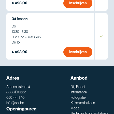
€ 493,00
Inschrijven
34 lessen
Do
13:30
-
16:30
03/09/26 - 03/06/27
De Tol
€ 493,00
Inschrijven
Adres
Aanbod
Arsenaalstraat 4
DigiBoost
8000 Brugge
Informatica
050 44 11 40
Fotografie
info@snt.be
Koken en bakken
Openingsuren
Mode
Nederlands anderstaligen