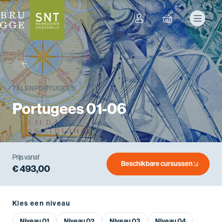
terug
TALEN
PORTUGEES
Portugees 01-06
Prijs vanaf
Beschikbare cursussen
€ 493,00
Kies een niveau
Niveau 01
Niveau 02
Niveau 03
Niveau 04