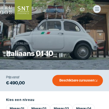
terug
TALEN
ITALIAANS
Italiaans 01-10
Prijs vanaf
Beschikbare cursussen
€ 490,00
Kies een niveau
Niveau 01
Niveau 02
Niveau 03
Niveau 04