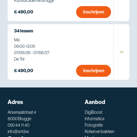
Kunstacademie Brugge
€ 490,00
Inschrijven
34 lessen
Ma
09:00
-
12:00
07/09/26 - 07/06/27
De Tol
€ 490,00
Inschrijven
Adres
Aanbod
Arsenaalstraat 4
DigiBoost
8000 Brugge
Informatica
050 44 11 40
Fotografie
info@snt.be
Koken en bakken