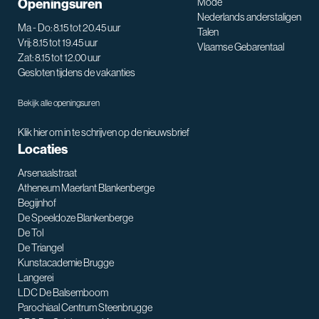
Openingsuren
Mode
Nederlands anderstaligen
Ma - Do: 8.15 tot 20.45 uur
Talen
Vrij: 8.15 tot 19.45 uur
Vlaamse Gebarentaal
Zat: 8.15 tot 12.00 uur
Gesloten tijdens de vakanties
Bekijk alle openingsuren
Klik hier om in te schrijven op de nieuwsbrief
Locaties
Arsenaalstraat
Atheneum Maerlant Blankenberge
Begijnhof
De Speeldoze Blankenberge
De Tol
De Triangel
SNT assistent
Kunstacademie Brugge
Waarmee kan ik je helpen?
Langerei
LDC De Balsemboom
Parochiaal Centrum Steenbrugge