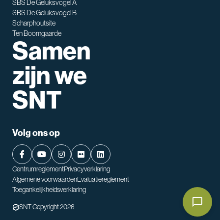
SBS De Geluksvogel A
SBS De Geluksvogel B
Scharphoutsite
Ten Boomgaarde
Samen
zijn we
SNT
Volg ons op
Centrumreglement
Privacyverklaring
Algemene voorwaarden
Evaluatiereglement
Toegankelijkheidsverklaring
SNT Copyright 2026