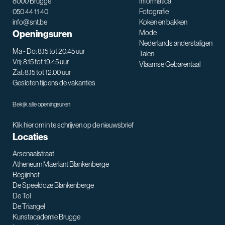
8000 Brugge
Informatica
050 44 11 40
Fotografie
info@snt.be
Koken en bakken
Openingsuren
Mode
Nederlands anderstaligen
Ma - Do: 8.15 tot 20.45 uur
Talen
Vrij: 8.15 tot 19.45 uur
Vlaamse Gebarentaal
Zat: 8.15 tot 12.00 uur
Gesloten tijdens de vakanties
Bekijk alle openingsuren
Klik hier om in te schrijven op de nieuwsbrief
Locaties
Arsenaalstraat
Atheneum Maerlant Blankenberge
Begijnhof
De Speeldoze Blankenberge
De Tol
De Triangel
SNT assistent
Kunstacademie Brugge
Waarmee kan ik je helpen?