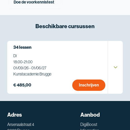
Doe de voorkennistest
Beschikbare
cursussen
34 lessen
Di
18:00
-
21:00
01/09/26 - 01/06/27
Kunstacademie Brugge
€ 485,00
Inschrijven
Adres
Aanbod
Arsenaalstraat 4
DigiBoost