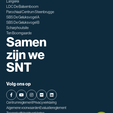
Langerei
LDC De Balsemboom
Parochiaal Centrum Steenbrugge
SBS De Geluksvogel A
SBS De Geluksvogel B
Scharphoutsite
Ten Boomgaarde
Samen
zijn we
SNT
Volg ons op
Centrumreglement
Privacyverklaring
Algemene voorwaarden
Evaluatiereglement