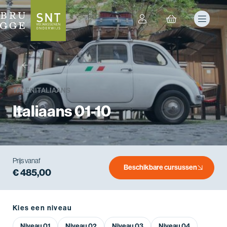
terug
TALEN
ITALIAANS
Italiaans 01-10
Prijs vanaf
Beschikbare cursussen
€ 485,00
Kies een niveau
Niveau 01
Niveau 02
Niveau 03
Niveau 04