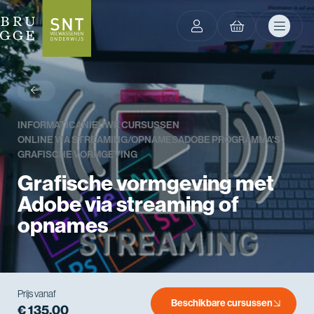
terug
INFORMATICA
NIEUWE CURSUSSEN
ONLINE VIA STREAMING/OPNAMES
ADOBE PROGRAMMA'S
GRAFISCHE VORMGEVING
Grafische vormgeving met
Adobe via streaming of
opnames
Prijs vanaf
Beschikbare cursussen
€ 135,00