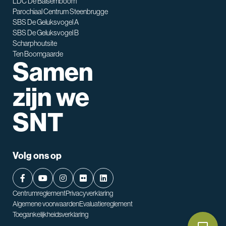
LDC De Balsemboom
Parochiaal Centrum Steenbrugge
SBS De Geluksvogel A
SBS De Geluksvogel B
Scharphoutsite
Ten Boomgaarde
Samen
zijn we
SNT
Volg ons op
Centrumreglement
Privacyverklaring
Algemene voorwaarden
Evaluatiereglement
Toegankelijkheidsverklaring