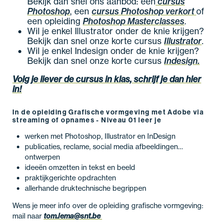
Bekijk dan snel ons aanbod: een
cursus
Photoshop
, een
cursus Photoshop verkort
of
een opleiding
Photoshop Masterclasses
.
Wil je enkel Illustrator onder de knie krijgen?
Bekijk dan snel onze korte cursus
Illustrator
.
Wil je enkel Indesign onder de knie krijgen?
Bekijk dan snel onze korte cursus
Indesign.
Volg je liever de cursus in klas, schrijf je dan hier
in!
In de opleiding Grafische vormgeving met Adobe via
streaming of opnames - Niveau 01 leer je
werken met Photoshop, Illustrator en InDesign
publicaties, reclame, social media afbeeldingen…
ontwerpen
ideeën omzetten in tekst en beeld
praktijkgerichte opdrachten
allerhande druktechnische begrippen
Wens je meer info over de opleiding grafische vormgeving:
mail naar
tom.lema@snt.be