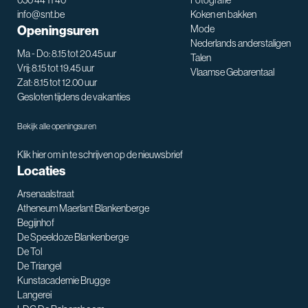
info@snt.be
Koken en bakken
Openingsuren
Mode
Nederlands anderstaligen
Ma - Do: 8.15 tot 20.45 uur
Talen
Vrij: 8.15 tot 19.45 uur
Vlaamse Gebarentaal
Zat: 8.15 tot 12.00 uur
Gesloten tijdens de vakanties
Bekijk alle openingsuren
Klik hier om in te schrijven op de nieuwsbrief
Locaties
Arsenaalstraat
Atheneum Maerlant Blankenberge
Begijnhof
De Speeldoze Blankenberge
De Tol
De Triangel
SNT assistent
Kunstacademie Brugge
Waarmee kan ik je helpen?
Langerei