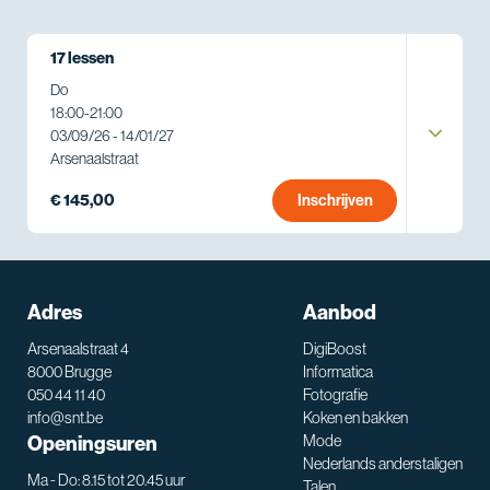
17 lessen
Do
18:00
-
21:00
03/09/26 - 14/01/27
Arsenaalstraat
€ 145,00
Inschrijven
Adres
Aanbod
Arsenaalstraat 4
DigiBoost
8000 Brugge
Informatica
050 44 11 40
Fotografie
info@snt.be
Koken en bakken
Openingsuren
Mode
Nederlands anderstaligen
Ma - Do: 8.15 tot 20.45 uur
Talen