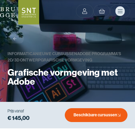
terug
INFORMATICA
NIEUWE CURSUSSEN
ADOBE PROGRAMMA'S
2D/3D ONTWERP
GRAFISCHE VORMGEVING
Grafische vormgeving met
Adobe
Prijs vanaf
Beschikbare cursussen
€ 145,00