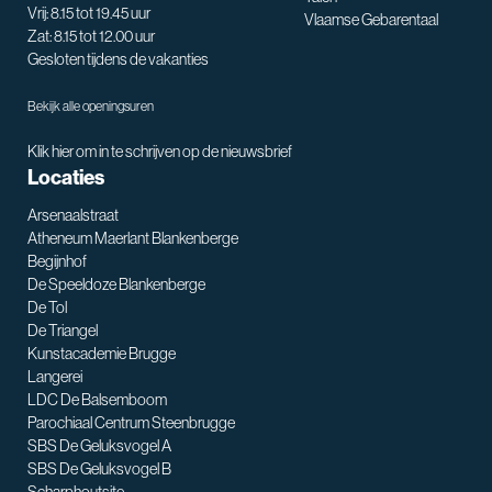
Vrij: 8.15 tot 19.45 uur
Vlaamse Gebarentaal
Zat: 8.15 tot 12.00 uur
Gesloten tijdens de vakanties
Bekijk alle openingsuren
Klik hier om in te schrijven op de nieuwsbrief
Locaties
Arsenaalstraat
Atheneum Maerlant Blankenberge
Begijnhof
De Speeldoze Blankenberge
De Tol
De Triangel
SNT assistent
Kunstacademie Brugge
Waarmee kan ik je helpen?
Langerei
LDC De Balsemboom
Parochiaal Centrum Steenbrugge
SBS De Geluksvogel A
SBS De Geluksvogel B
Scharphoutsite