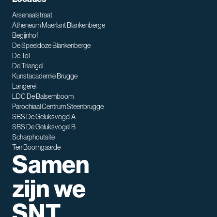
Arsenaalstraat
Atheneum Maerlant Blankenberge
Begijnhof
De Speeldoze Blankenberge
De Tol
De Triangel
SNT assistent
Kunstacademie Brugge
Waarmee kan ik je helpen?
Langerei
LDC De Balsemboom
Parochiaal Centrum Steenbrugge
SBS De Geluksvogel A
SBS De Geluksvogel B
Scharphoutsite
Ten Boomgaarde
Samen
zijn we
SNT