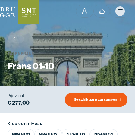
terug
TALEN
FRANS
Frans 01-10
Prijs vanaf
Beschikbare cursussen
€ 277,00
Kies een niveau
Niveau 01
Niveau 02
Niveau 03
Niveau 04