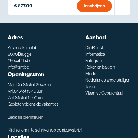
€ 277,00
Inschrijven
Adres
Aanbod
Arsenaalstraat 4
DigiBoost
8000 Brugge
Informatica
050 44 11 40
Fotografie
info@snt.be
Koken en bakken
Openingsuren
Mode
Nederlands anderstaligen
Ma - Do: 8.15 tot 20.45 uur
Talen
Vrij: 8.15 tot 19.45 uur
Vlaamse Gebarentaal
Zat: 8.15 tot 12.00 uur
Gesloten tijdens de vakanties
Bekijk alle openingsuren
Klik hier om in te schrijven op de nieuwsbrief
Locaties