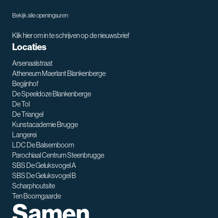
Bekijk alle openingsuren
Klik hier om in te schrijven op de nieuwsbrief
Locaties
Arsenaalstraat
Atheneum Maerlant Blankenberge
Begijnhof
De Speeldoze Blankenberge
De Tol
De Triangel
SNT assistent
Kunstacademie Brugge
Waarmee kan ik je helpen?
Langerei
LDC De Balsemboom
Parochiaal Centrum Steenbrugge
SBS De Geluksvogel A
SBS De Geluksvogel B
Scharphoutsite
Ten Boomgaarde
Samen