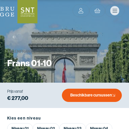
terug
TALEN
FRANS
Frans 01-10
Prijs vanaf
Beschikbare cursussen
€ 277,00
Kies een niveau
Niveau 01
Niveau 02
Niveau 03
Niveau 04