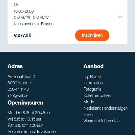
Ma
18:00
-
21:00
07/09/26 - 07/06/27
Kunstacademie Brugge
€ 277,00
Inschrijven
Adres
Aanbod
Arsenaalstraat 4
DigiBoost
8000 Brugge
Informatica
050 44 11 40
Fotografie
info@snt.be
Koken en bakken
Openingsuren
Mode
Nederlands anderstaligen
Ma - Do: 8.15 tot 20.45 uur
Talen
Vrij: 8.15 tot 19.45 uur
Vlaamse Gebarentaal
Zat: 8.15 tot 12.00 uur
Gesloten tijdens de vakanties