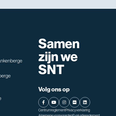
Samen
lpen?
zijn we
ankenberge
SNT
berge
Volg ons op
e
Centrumreglement
Privacyverklaring
Algemene voorwaarden
Evaluatiereglement