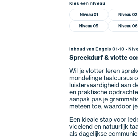
Kies een niveau
Niveau 01
Niveau 02
Niveau 05
Niveau 06
Inhoud van Engels 01-10 - Niv
Spreekdurf & vlotte co
Wil je vlotter leren spre
mondelinge taalcursus oe
luistervaardigheid aan de
en praktische opdrachte
aanpak pas je grammati
meteen toe, waardoor je
Een ideale stap voor ied
vloeiend en natuurlijk t
als dagelijkse communica