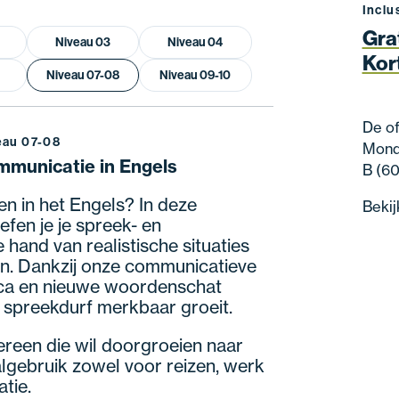
Inclu
Gra
Niveau 03
Niveau 04
Kor
Niveau 07-08
Niveau 09-10
De of
eau 07-08
Monde
mmunicatie in Engels
B (60
ken in het Engels? In deze
Bekij
fen je je spreek- en
 hand van realistische situaties
n. Dankzij onze communicatieve
ca en nieuwe woordenschat
 spreekdurf merkbaar groeit.
ereen die wil doorgroeien naar
aalgebruik zowel voor reizen, werk
tie.