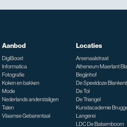
SNT assistent
Aanbod
Locaties
Waarmee kan ik je he
DigiBoost
Arsenaalstraat
Informatica
Atheneum Maerlant Bl
Fotografie
Begijnhof
Koken en bakken
De Speeldoze Blanken
Mode
De Tol
Nederlands anderstaligen
De Triangel
Talen
Kunstacademie Brugg
Vlaamse Gebarentaal
Langerei
LDC De Balsemboom