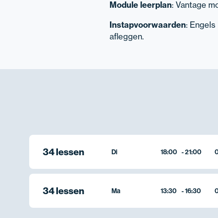
Module leerplan
: Vantage mo
Instapvoorwaarden
: Engels
afleggen.
34 lessen
Di
18:00
-
21:00
0
34 lessen
Ma
13:30
-
16:30
0