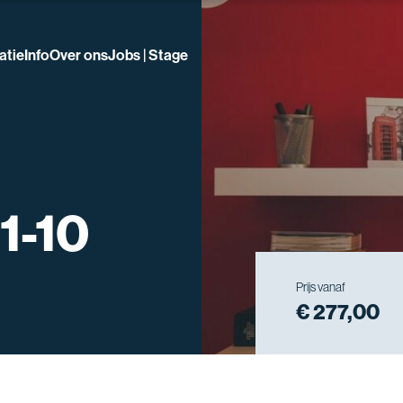
atie
Info
Over ons
Jobs | Stage
1-10
Prijs vanaf
€ 277,00