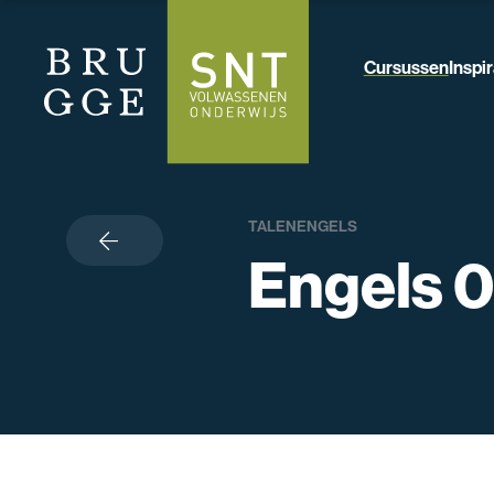
Cursussen
Inspir
TALEN
ENGELS
terug
Engels 0