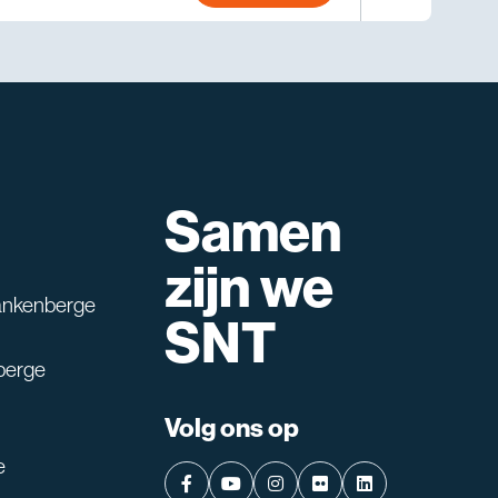
Samen
lpen?
zijn we
ankenberge
SNT
berge
Volg ons op
e