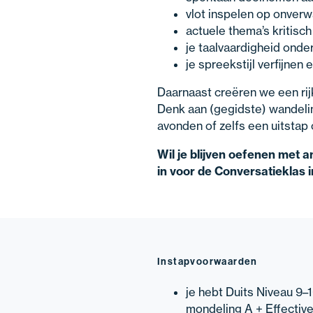
vlot inspelen op onver
actuele thema’s kritisc
je taalvaardigheid ond
je spreekstijl verfijnen 
Daarnaast creëren we een rijk
Denk aan (gegidste) wandelin
avonden of zelfs een uitstap o
Wil je blijven oefenen met 
in voor de Conversatieklas i
Instapvoorwaarden
je hebt Duits Niveau 9
mondeling A + Effectiv