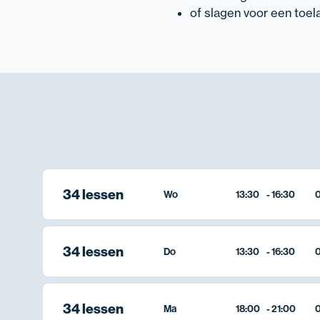
of slagen voor een toel
34 lessen
Wo
13:30
-
16:30
0
34 lessen
Do
13:30
-
16:30
0
34 lessen
Ma
18:00
-
21:00
0