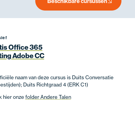
Beschikbare cursussen
sief
tis Office 365
ting Adobe CC
ficiële naam van deze cursus is Duits Conversatie
lestijden); Duits Richtgraad 4 (ERK C1)
k hier onze
folder Andere Talen