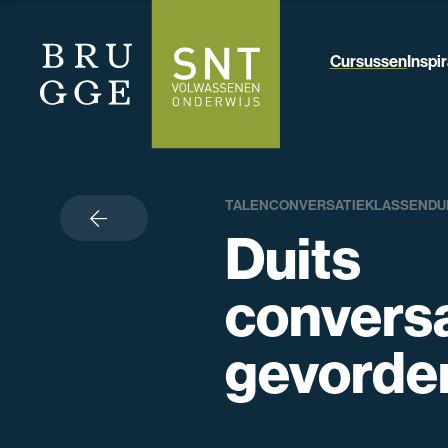
Cursussen
Inspir
TALEN
CONVERSATIEKLASSEN
DU
terug
Duits
conversa
gevorde