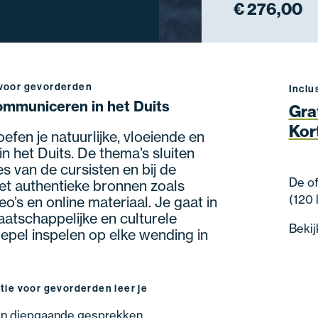
€ 276,00
 voor gevorderden
Inclu
ommuniceren in het Duits
Gra
Kor
efen je natuurlijke, vloeiende en
 het Duits. De thema’s sluiten
s van de cursisten en bij de
De of
et authentieke bronnen zoals
(120 
deo’s en online materiaal. Je gaat in
atschappelijke en culturele
Bekij
epel inspelen op elke wending in
atie voor gevorderden leer je
an diepgaande gesprekken