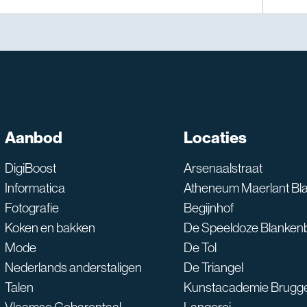
SNT assistent
Aanbod
Locaties
Waarmee kan ik je he
DigiBoost
Arsenaalstraat
Informatica
Atheneum Maerlant Bl
Fotografie
Begijnhof
Koken en bakken
De Speeldoze Blanken
Mode
De Tol
Nederlands anderstaligen
De Triangel
Talen
Kunstacademie Brugg