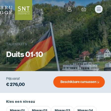
terug
TALEN
DUITS
Duits 01-10
Prijs vanaf
Beschikbare cursussen
€ 276,00
Kies een niveau
Niveau 01
Niveau 02
Niveau 03
Niveau 04