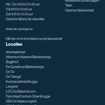
Nederlands anderstaligen
Ma - Do: 8.15 tot 20.45 uur
Talen
Vrij: 8.15 tot 19.45 uur
Vlaamse Gebarentaal
Zat: 8.15 tot 12.00 uur
Gesloten tijdens de vakanties
Bekijk alle openingsuren
Klik hier om in te schrijven op de nieuwsbrief
Locaties
Arsenaalstraat
Atheneum Maerlant Blankenberge
Begijnhof
De Speeldoze Blankenberge
De Tol
De Triangel
SNT assistent
Kunstacademie Brugge
Waarmee kan ik je helpen?
Langerei
LDC De Balsemboom
Parochiaal Centrum Steenbrugge
SBS De Geluksvogel A