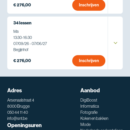
€ 276,00
Inschrijven
34 lessen
Ma
13:30
-
16:30
07/09/26 - 07/06/27
Begijnhof
€ 276,00
Inschrijven
Adres
Aanbod
Arsenaalstraat 4
DigiBoost
8000 Brugge
Informatica
050 44 11 40
Fotografie
info@snt.be
Koken en bakken
Openingsuren
Mode