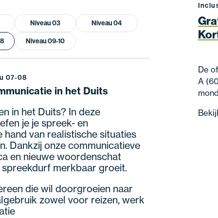
Inclu
Gra
Niveau 03
Niveau 04
Kor
08
Niveau 09-10
De of
au 07-08
A (60
mmunicatie in het Duits
mond
ken in het Duits? In deze
Bekij
fen je je spreek- en
 hand van realistische situaties
n. Dankzij onze communicatieve
ca en nieuwe woordenschat
 spreekdurf merkbaar groeit.
ereen die wil doorgroeien naar
aalgebruik zowel voor reizen, werk
atie