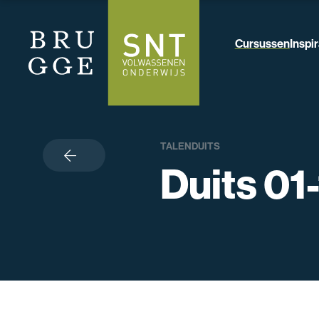
Cursussen
Inspir
TALEN
DUITS
terug
Duits 01