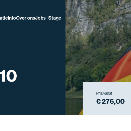
atie
Info
Over ons
Jobs | Stage
-10
Prijs vanaf
€ 276,00