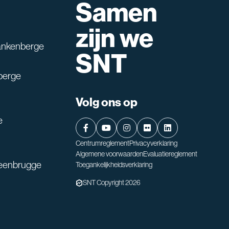
Samen
lpen?
zijn we
ankenberge
SNT
berge
Volg ons op
e
Centrumreglement
Privacyverklaring
Algemene voorwaarden
Evaluatiereglement
teenbrugge
Toegankelijkheidsverklaring
SNT Copyright 2026