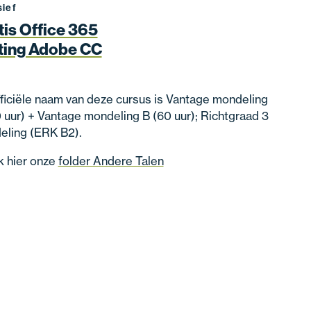
sief
tis Office 365
ting Adobe CC
ficiële naam van deze cursus is Vantage mondeling
 uur) + Vantage mondeling B (60 uur); Richtgraad 3
eling (ERK B2).
k hier onze
folder Andere Talen