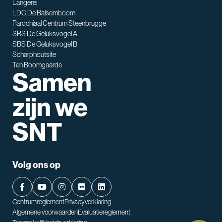
Langerei
LDC De Balsemboom
Parochiaal Centrum Steenbrugge
SBS De Geluksvogel A
SBS De Geluksvogel B
Scharphoutsite
Ten Boomgaarde
Samen
zijn we
SNT
Volg ons op
Centrumreglement
Privacyverklaring
Algemene voorwaarden
Evaluatiereglement