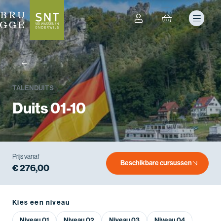
terug
TALEN
DUITS
Duits 01-10
Prijs vanaf
Beschikbare cursussen
€ 276,00
Kies een niveau
Niveau 01
Niveau 02
Niveau 03
Niveau 04