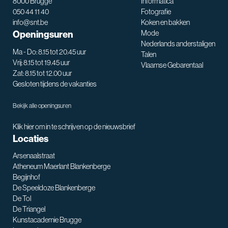
8000 Brugge
Informatica
050 44 11 40
Fotografie
info@snt.be
Koken en bakken
Openingsuren
Mode
Nederlands anderstaligen
Ma - Do: 8.15 tot 20.45 uur
Talen
Vrij: 8.15 tot 19.45 uur
Vlaamse Gebarentaal
Zat: 8.15 tot 12.00 uur
Gesloten tijdens de vakanties
Bekijk alle openingsuren
Klik hier om in te schrijven op de nieuwsbrief
Locaties
Arsenaalstraat
Atheneum Maerlant Blankenberge
Begijnhof
De Speeldoze Blankenberge
De Tol
De Triangel
SNT assistent
Kunstacademie Brugge
Waarmee kan ik je helpen?