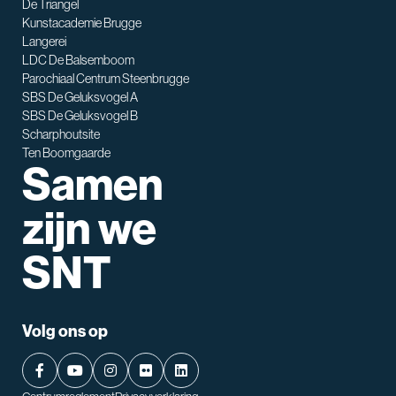
De Triangel
SNT assistent
Kunstacademie Brugge
Waarmee kan ik je helpen?
Langerei
LDC De Balsemboom
Parochiaal Centrum Steenbrugge
SBS De Geluksvogel A
SBS De Geluksvogel B
Scharphoutsite
Ten Boomgaarde
Samen
zijn we
SNT
Volg ons op