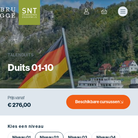
terug
TALEN
DUITS
Duits 01-10
Prijs vanaf
Beschikbare cursussen
€ 276,00
Kies een niveau
Niveau 01
Niveau 02
Niveau 03
Niveau 04