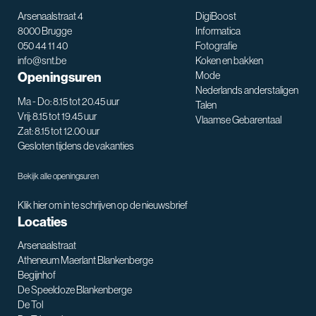
Arsenaalstraat 4
DigiBoost
8000 Brugge
Informatica
050 44 11 40
Fotografie
info@snt.be
Koken en bakken
Openingsuren
Mode
Nederlands anderstaligen
Ma - Do: 8.15 tot 20.45 uur
Talen
Vrij: 8.15 tot 19.45 uur
Vlaamse Gebarentaal
Zat: 8.15 tot 12.00 uur
Gesloten tijdens de vakanties
Bekijk alle openingsuren
Klik hier om in te schrijven op de nieuwsbrief
Locaties
Arsenaalstraat
Atheneum Maerlant Blankenberge
Begijnhof
De Speeldoze Blankenberge
De Tol