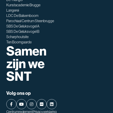
SNT assistent
Kunstacademie Brugge
Waarmee kan ik je helpen?
Langerei
LDC De Balsemboom
Parochiaal Centrum Steenbrugge
SBS De Geluksvogel A
SBS De Geluksvogel B
Scharphoutsite
Ten Boomgaarde
Samen
zijn we
SNT
Volg ons op
Centrumreglement
Privacyverklaring