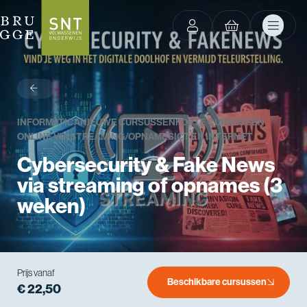
terug
INFORMATICA
NIEUWE CURSUSSEN
KORTE CURSUSSEN
ONLINE VIA STREAMING/OPNAMES
ICT EN INTERNET
Cybersecurity & Fake News
via streaming of opnames (3
weken)
Prijs vanaf
Beschikbare cursussen
€ 22,50