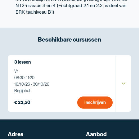
NT2-niveaus 3 en 4 (=richtgraad 2.1 en 2.2, is deel van
ERK taalniveau B1)
Beschikbare
cursussen
3 lessen
Vr
08:30
-
11:20
16/10/26 - 30/10/26
Begijnhof
€ 22,50
Inschrijven
Adres
Aanbod