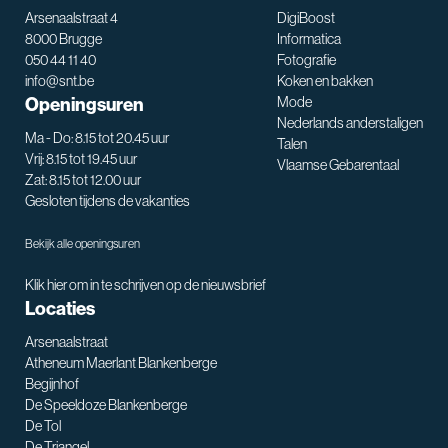
Arsenaalstraat 4
DigiBoost
8000 Brugge
Informatica
050 44 11 40
Fotografie
info@snt.be
Koken en bakken
Openingsuren
Mode
Nederlands anderstaligen
Ma - Do: 8.15 tot 20.45 uur
Talen
Vrij: 8.15 tot 19.45 uur
Vlaamse Gebarentaal
Zat: 8.15 tot 12.00 uur
Gesloten tijdens de vakanties
Bekijk alle openingsuren
Klik hier om in te schrijven op de nieuwsbrief
Locaties
Arsenaalstraat
Atheneum Maerlant Blankenberge
Begijnhof
De Speeldoze Blankenberge
De Tol
De Triangel