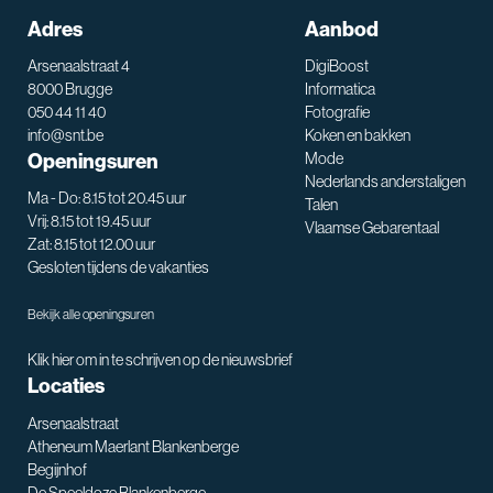
Adres
Aanbod
Arsenaalstraat 4
DigiBoost
8000 Brugge
Informatica
050 44 11 40
Fotografie
info@snt.be
Koken en bakken
Openingsuren
Mode
Nederlands anderstaligen
Ma - Do: 8.15 tot 20.45 uur
Talen
Vrij: 8.15 tot 19.45 uur
Vlaamse Gebarentaal
Zat: 8.15 tot 12.00 uur
Gesloten tijdens de vakanties
Bekijk alle openingsuren
Klik hier om in te schrijven op de nieuwsbrief
Locaties
Arsenaalstraat
Atheneum Maerlant Blankenberge
Begijnhof
De Speeldoze Blankenberge