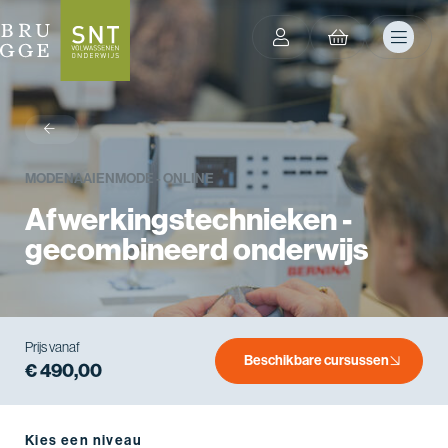
terug
MODE
NAAIEN
MODE - ONLINE
Afwerkingstechnieken -
gecombineerd onderwijs
Prijs vanaf
Beschikbare cursussen
€ 490,00
Kies een niveau