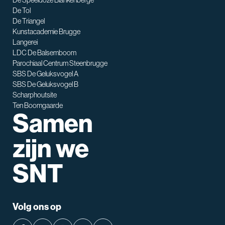
De Tol
De Triangel
SNT assistent
Kunstacademie Brugge
Waarmee kan ik je helpen?
Langerei
LDC De Balsemboom
Parochiaal Centrum Steenbrugge
SBS De Geluksvogel A
SBS De Geluksvogel B
Scharphoutsite
Ten Boomgaarde
Samen
zijn we
SNT
Volg ons op