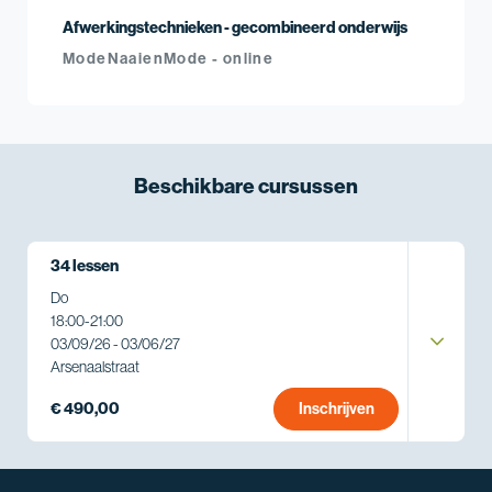
Afwerkingstechnieken - gecombineerd onderwijs
Mode
Naaien
Mode - online
Beschikbare
cursussen
34 lessen
Do
18:00
-
21:00
03/09/26 - 03/06/27
Arsenaalstraat
€ 490,00
Inschrijven