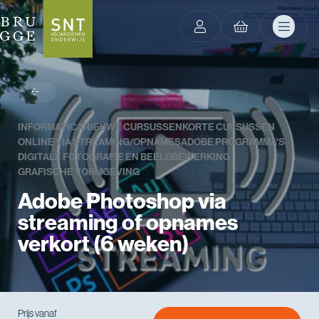
terug
INFORMATICA
NIEUWE CURSUSSEN
KORTE CURSUSSEN
ONLINE VIA STREAMING/OPNAMES
ADOBE PROGRAMMA'S
DIGITALE FOTOGRAFIE EN BEELDBEWERKING
GRAFISCHE VORMGEVING
Adobe Photoshop via
streaming of opnames
verkort (6 weken)
Prijs vanaf