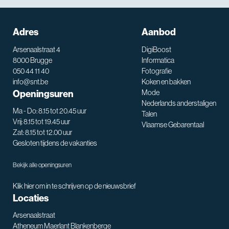
Adres
Aanbod
Arsenaalstraat 4
DigiBoost
8000 Brugge
Informatica
050 44 11 40
Fotografie
info@snt.be
Koken en bakken
Openingsuren
Mode
Nederlands anderstaligen
Ma - Do: 8.15 tot 20.45 uur
Talen
Vrij: 8.15 tot 19.45 uur
Vlaamse Gebarentaal
Zat: 8.15 tot 12.00 uur
Gesloten tijdens de vakanties
Bekijk alle openingsuren
Klik hier om in te schrijven op de nieuwsbrief
Locaties
Arsenaalstraat
Atheneum Maerlant Blankenberge