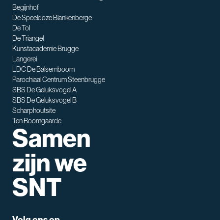
Begijnhof
De Speeldoze Blankenberge
De Tol
De Triangel
SNT assistent
Kunstacademie Brugge
Waarmee kan ik je helpen?
Langerei
LDC De Balsemboom
Parochiaal Centrum Steenbrugge
SBS De Geluksvogel A
SBS De Geluksvogel B
Scharphoutsite
Ten Boomgaarde
Samen
zijn we
SNT