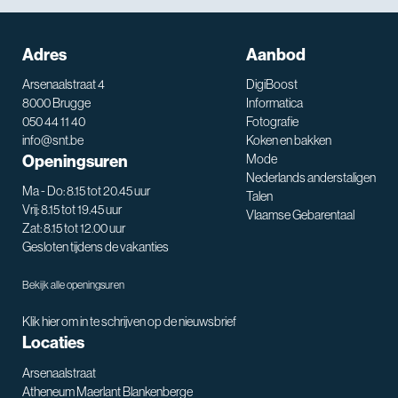
Adres
Aanbod
Arsenaalstraat 4
DigiBoost
8000 Brugge
Informatica
050 44 11 40
Fotografie
info@snt.be
Koken en bakken
Openingsuren
Mode
Nederlands anderstaligen
Ma - Do: 8.15 tot 20.45 uur
Talen
Vrij: 8.15 tot 19.45 uur
Vlaamse Gebarentaal
Zat: 8.15 tot 12.00 uur
Gesloten tijdens de vakanties
Bekijk alle openingsuren
Klik hier om in te schrijven op de nieuwsbrief
Locaties
Arsenaalstraat
Atheneum Maerlant Blankenberge