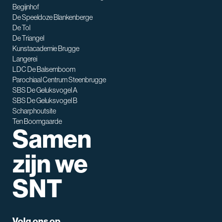
Begijnhof
De Speeldoze Blankenberge
De Tol
De Triangel
SNT assistent
Kunstacademie Brugge
Waarmee kan ik je helpen?
Langerei
LDC De Balsemboom
Parochiaal Centrum Steenbrugge
SBS De Geluksvogel A
SBS De Geluksvogel B
Scharphoutsite
Ten Boomgaarde
Samen
zijn we
SNT
Volg ons op