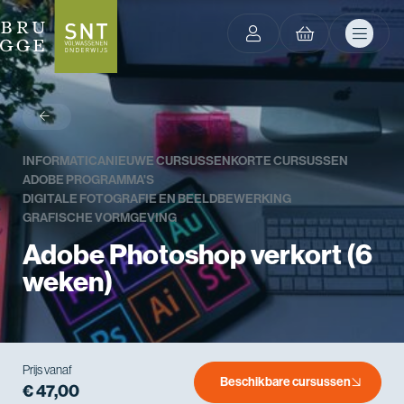
terug
INFORMATICA
NIEUWE CURSUSSEN
KORTE CURSUSSEN
ADOBE PROGRAMMA'S
DIGITALE FOTOGRAFIE EN BEELDBEWERKING
GRAFISCHE VORMGEVING
Adobe Photoshop verkort (6
weken)
Prijs vanaf
Beschikbare cursussen
€ 47,00