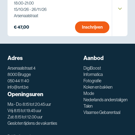
18:00
-
21:00
15/10/26 - 26/11/26
Arsenaalstraat
€ 47,00
Inschrijven
Adres
Aanbod
Arsenaalstraat 4
DigiBoost
8000 Brugge
Informatica
050 44 11 40
Fotografie
info@snt.be
Koken en bakken
Openingsuren
Mode
Nederlands anderstaligen
Ma - Do: 8.15 tot 20.45 uur
Talen
Vrij: 8.15 tot 19.45 uur
Vlaamse Gebarentaal
Zat: 8.15 tot 12.00 uur
Gesloten tijdens de vakanties