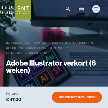
terug
INFORMATICA
NIEUWE CURSUSSEN
KORTE CURSUSSEN
ADOBE PROGRAMMA'S
2D/3D ONTWERP
GRAFISCHE VORMGEVING
Adobe Illustrator verkort (6
weken)
Prijs vanaf
Beschikbare cursussen
€ 47,00