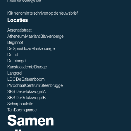
Bekijk alle openingsuren
Klik hier om in te schrijven op de nieuwsbrief
Locaties
Arsenaalstraat
Atheneum Maerlant Blankenberge
Begijnhof
De Speeldoze Blankenberge
De Tol
De Triangel
SNT assistent
Kunstacademie Brugge
Waarmee kan ik je helpen?
Langerei
LDC De Balsemboom
Parochiaal Centrum Steenbrugge
SBS De Geluksvogel A
SBS De Geluksvogel B
Scharphoutsite
Ten Boomgaarde
Samen