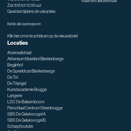
Vlaamse Gebarentaal
Zat: 8.15 tot 12.00 uur
Gesloten tijdens de vakanties
Bekijk alle openingsuren
Klik hier om in te schrijven op de nieuwsbrief
Locaties
Arsenaalstraat
Atheneum Maerlant Blankenberge
Begijnhof
De Speeldoze Blankenberge
De Tol
De Triangel
SNT assistent
Kunstacademie Brugge
Waarmee kan ik je helpen?
Langerei
LDC De Balsemboom
Parochiaal Centrum Steenbrugge
SBS De Geluksvogel A
SBS De Geluksvogel B
Scharphoutsite