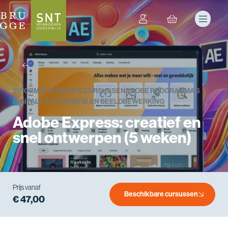
terug
INFORMATICA
KORTE CURSUSSEN
ADOBE PROGRAMMA'S
DIGITALE FOTOGRAFIE EN BEELDBEWERKING
Adobe Express: creatief en
snel ontwerpen (5 weken)
Prijs vanaf
Beschikbare cursussen
€ 47,00