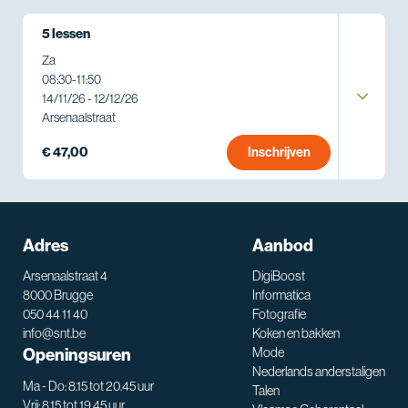
5 lessen
Za
08:30
-
11:50
14/11/26 - 12/12/26
Arsenaalstraat
€ 47,00
Inschrijven
Adres
Aanbod
Arsenaalstraat 4
DigiBoost
8000 Brugge
Informatica
050 44 11 40
Fotografie
info@snt.be
Koken en bakken
Openingsuren
Mode
Nederlands anderstaligen
Ma - Do: 8.15 tot 20.45 uur
Talen
Vrij: 8.15 tot 19.45 uur